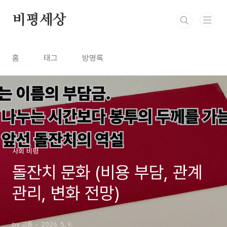
본문 바로가기
비평세상
홈
태그
방명록
사회 비평
돌잔치 문화 (비용 부담, 관계
관리, 변화 전망)
by 고롱
2026. 5. 9.