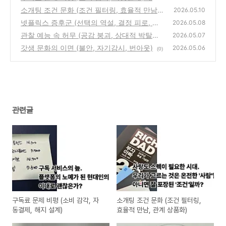
설계)
소개팅 조건 문화 (조건 필터링, 효율적 만남,
(0)
2026.05.10
관계 상품화)
넷플릭스 증후군 (선택의 역설, 결정 피로, 알
(0)
2026.05.08
고리즘)
관찰 예능 속 허무 (공감 붕괴, 상대적 박탈감,
(0)
2026.05.07
편집 연출)
갓생 문화의 이면 (불안, 자기감시, 번아웃)
(0)
2026.05.06
(0)
관련글
구독료 문제 비평 (소비 감각, 자
소개팅 조건 문화 (조건 필터링,
동결제, 해지 설계)
효율적 만남, 관계 상품화)