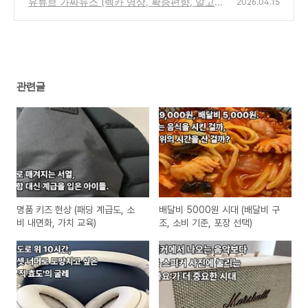
유튜브 가짜뉴스 (렉카 영상, 확증편향, 알고리
(0)
2026.04.15
즘)
(0)
관련글
명품 키즈 현상 (패딩 계급도, 소
배달비 5000원 시대 (배달비 구
비 내면화, 가치 교육)
조, 소비 기준, 포장 선택)