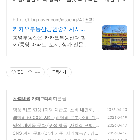
배송으로 만나세요.
https://blog.naver.com/insaeng74
광고
카카오부동산공인중개사사무
소 통영대표 카카오부동산
통영부동산은 카카오부동산과 함
께/통영 아파트, 토지, 상가 전문상
담부동산/책임중개
공감
구독하기
'
사회 비평
' 카테고리의 다른 글
명품 키즈 현상 (패딩 계급도, 소비 내면화, 가
2026.04.20
치 교육)
배달비 5000원 시대 (배달비 구조, 소비 기준,
(0)
2026.04.19
포장 선택)
명절 대이동 문화 (귀성 행동, 사회적 규범, 이
(0)
2026.04.17
동 비용)
SNS 과시 문화 (삶의 기준, 자기효능감, 감정
(0)
2026.04.16
기준)