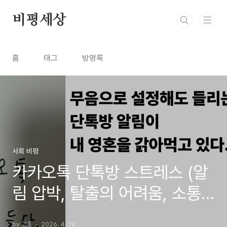
본문 바로가기
비평세상
홈
태그
방명록
사회 비평
카카오톡 단톡방 스트레스 (알
림 압박, 탈출의 어려움, 소통
구조)
by 고롱
2026. 4. 19.